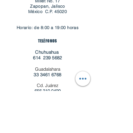
Millet No. 17
Zapopan, Jalisco
​México C.P. 45020
Horario: de 8:00 a 19:00 horas
TELÉFONOS
Chuhuahua
614
239 5682
Guadalahara
33 3461 6768
Cd. Juárez
656 310 0499
Mazatlán
669
994 4654
CORREO
customerservice@grupoavans.com