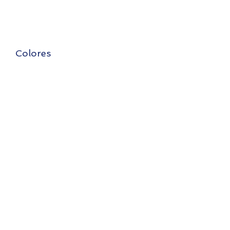
Cómodo y ligero.
Tela de secado rápido.
Protege del sol y del polvo.
Alta visibilidad
Colores
Negro
Rojo
Naranja
Amarillo