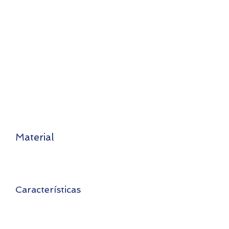
Material
100% poliéster
Características
Tejido que transporta el sudor al
exterior para mantener seca la piel.
Área de boca y nariz color negra.