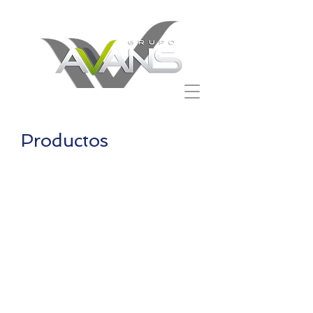
Productos
Caretas
Careta Estatec