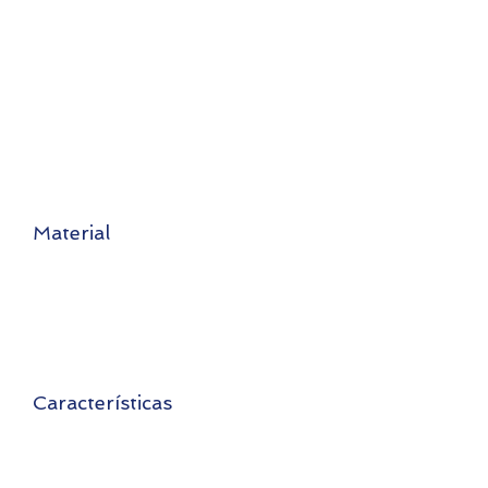
Protección para cara y frente con
banda ajustable. Ligera para uso de
largo plazo y comodidad.
Material
Careta PET reciclado
Grosor: 0.5mm
Banda: Cinta de polietileno
Grosor: 25 mm
Velcro: Anchura 20mm
Peso total de unidad 80grs
Características
​-
Diseñada para uso con lentes.
- Reusable y fácil de limpiar y
desinfetar.