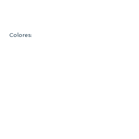
- Mica PET asegura una visión clara y
larga duración.
- Forma ergonómica.
- Ligera.
Colores:
Negro y azul
Careta ligera