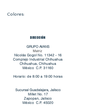
- La careta protege completamente el
rostro permitiendo total visibilidad.
Colores:
Transparente , lente con broches azul
agua, azul rey
DIRECCIÓN
GRUPO AVANS
Matriz
Nicolás Gogol No.
11342 - 16
Complejo Industrial Chihuahua
Chihuahua, Chihuahua
​México C.P. 31160
Horario: de 8:00 a 19:00 horas
Sucursal Guadalajara, Jalisco
Millet No. 17
Zapopan, Jalisco
​México C.P. 45020