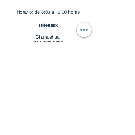
Horario: de 8:00 a 19:00 horas
TELÉFONOS
Chuhuahua
614
239 5682
Guadalahara
33 3461 6768
Cd. Juárez
656 310 0499
Mazatlán
669
994 4654
CORREO
customerservice@grupoavans.com
Solicita cotización