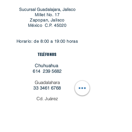
Sucursal Guadalajara, Jalisco
Millet No. 17
Zapopan, Jalisco
​México C.P. 45020
Horario: de 8:00 a 19:00 horas
TELÉFONOS
Chuhuahua
614
239 5682
Guadalahara
33 3461 6768
Cd. Juárez
656 310 0499
Mazatlán
669
994 4654