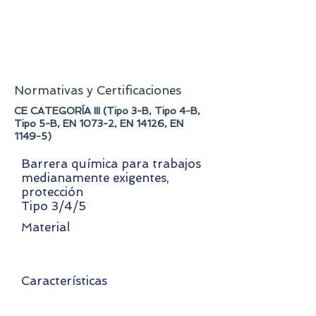
Normativas y Certificaciones
CE CATEGORÍA III (Tipo 3-B, Tipo 4-B,
Tipo 5-B, EN 1073-2, EN 14126, EN
1149-5)
Barrera química para trabajos
medianamente exigentes,
protección
Tipo 3/4/5
Material
Polietileno sobre polipropileno
bicomponente/polietileno no tejido
Características
Una buena barrera protectora frente a
numerosos productos químicos líquidos